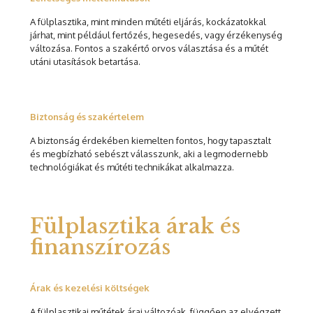
A fülplasztika, mint minden műtéti eljárás, kockázatokkal
járhat, mint például fertőzés, hegesedés, vagy érzékenység
változása. Fontos a szakértő orvos választása és a műtét
utáni utasítások betartása.
Biztonság és szakértelem
A biztonság érdekében kiemelten fontos, hogy tapasztalt
és megbízható sebészt válasszunk, aki a legmodernebb
technológiákat és műtéti technikákat alkalmazza.
Fülplasztika árak és
finanszírozás
Árak és kezelési költségek
A fülplasztikai műtétek árai változóak, függően az elvégzett