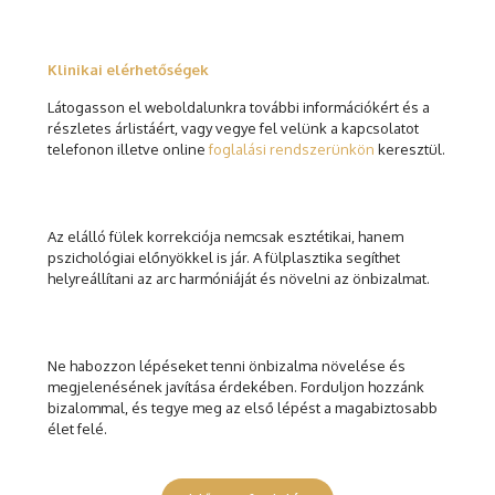
Klinikai elérhetőségek
Látogasson el weboldalunkra további információkért és a
részletes árlistáért, vagy vegye fel velünk a kapcsolatot
telefonon illetve online
foglalási rendszerünkön
keresztül.
Az elálló fülek korrekciója nemcsak esztétikai, hanem
pszichológiai előnyökkel is jár. A fülplasztika segíthet
helyreállítani az arc harmóniáját és növelni az önbizalmat.
Ne habozzon lépéseket tenni önbizalma növelése és
megjelenésének javítása érdekében. Forduljon hozzánk
bizalommal, és tegye meg az első lépést a magabiztosabb
élet felé.