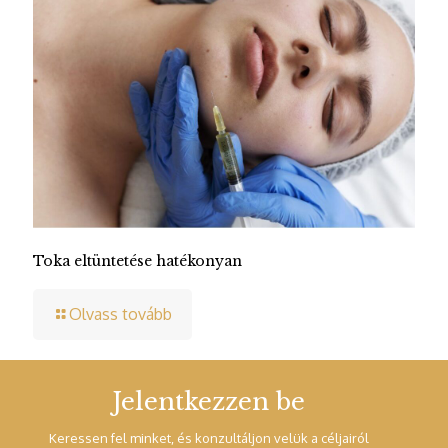
Toka eltüntetése hatékonyan
Olvass tovább
Jelentkezzen be
Keressen fel minket, és konzultáljon velük a céljairól