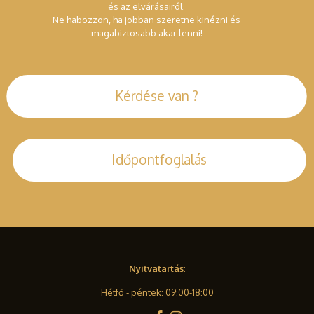
és az elvárásairól.
Ne habozzon, ha jobban szeretne kinézni és
magabiztosabb akar lenni!
Kérdése van ?
Időpontfoglalás
Nyitvatartás
:
Hétfő - péntek: 09:00-18:00