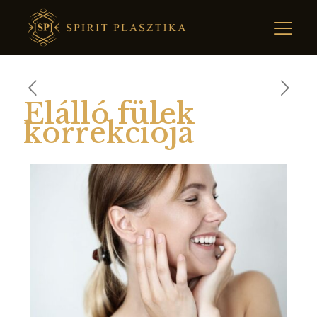
Elálló fülek
korrekciója