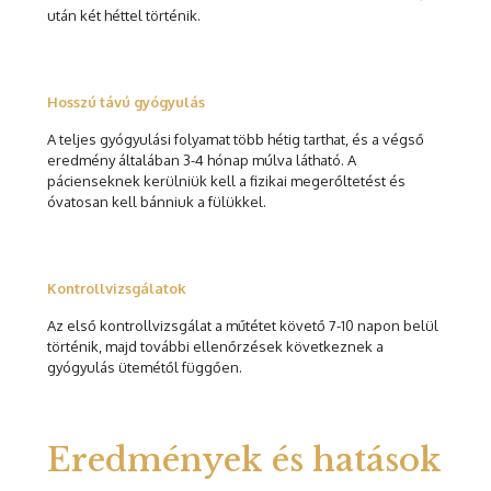
után két héttel történik.
Hosszú távú gyógyulás
A teljes gyógyulási folyamat több hétig tarthat, és a végső
eredmény általában 3-4 hónap múlva látható. A
pácienseknek kerülniük kell a fizikai megerőltetést és
óvatosan kell bánniuk a fülükkel.
Kontrollvizsgálatok
Az első kontrollvizsgálat a műtétet követő 7-10 napon belül
történik, majd további ellenőrzések következnek a
gyógyulás ütemétől függően.
Eredmények és hatások