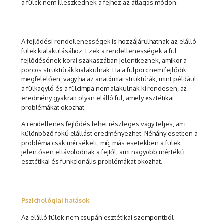
a fülek nem illeszkednek a fejhez az átlagos módon.
A fejlődési rendellenességek is hozzájárulhatnak az elálló
fülek kialakulásához. Ezek a rendellenességek a fül
fejlődésének korai szakaszában jelentkeznek, amikor a
porcos struktúrák kialakulnak. Ha a fülporc nem fejlődik
megfelelően, vagy ha az anatómiai struktúrák, mint például
a fülkagyló és a fülcimpa nem alakulnak ki rendesen, az
eredmény gyakran olyan elálló fül, amely esztétikai
problémákat okozhat.
A rendellenes fejlődés lehet részleges vagy teljes, ami
különböző fokú elállást eredményezhet. Néhány esetben a
probléma csak mérsékelt, míg más esetekben a fülek
jelentősen eltávolodnak a fejtől, ami nagyobb mértékű
esztétikai és funkcionális problémákat okozhat.
Pszichológiai hatások
Az elálló fülek nem csupán esztétikai szempontból