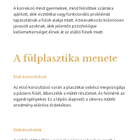
A korrekció mind gyermekek, mind felnőttek számára
ajánlott, akik esztétikai vagy funkcionális problémát
tapasztalnak a fülük alakja miatt. A beavatkozás különösen
javasolt azoknak, akik jelentős pszichológiai
kellemetlenséget élnek át az elálló füleik miatt.
A fülplasztika menete
Első konzultáció
Az első konzultáció során a plasztikai sebész megvizsgálja
a páciens fülét, átbeszélik a műtét részleteit, és felmérik az
egyedi igényeket. Ez a lépés alapvető a sikeres műtéti
eredmény elérése érdekében.
Előkészületek