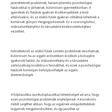
jelenthetnek problémát, hanem jelentős pszichológiai
hatásokkal is járhatnak, különösen gyermekkorban. A
gyerekek és fiatalok gyakran érzékenyebbek a testi
eltérésekre, és az elálló fülek gyakran céltáblái lehetnek a
kortársak gúnyos megjegyzéseinek. Ez a szorongáshoz,
önbizalomhiányhoz és társadalmi kirekesztettséghez
vezethet.
Felnőtteknél az elálló fülek szintén problémát okozhatnak,
különösen ha az egyén erősebben érzékeli a külsejére
gyakorolt hatást. Az önbizalomhiány és a társadalmi
zárkózottság továbbra is fennállhat, és ezek a pszichológiai
hatások komolyan befolyásolhatják az egyén
életminőségét.
A fülplasztika (aurikuloplasztika) lehetőséget ad arra, hogy
ezen pszichológiai problémák enyhüljenek. A korrekciós
műtét segíthet abban, hogy az egyének elégedettebbek
legyenek megjelenésükkel, és így javulhat az