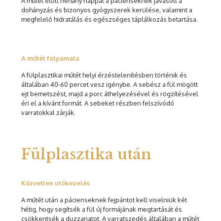
A műtét előtt néhány nappal a pácienseknek javasolt a
dohányzás és bizonyos gyógyszerek kerülése, valamint a
megfelelő hidratálás és egészséges táplálkozás betartása.
A műtét folyamata
A fülplasztikai műtét helyi érzéstelenítésben történik és
általában 40-60 percet vesz igénybe. A sebész a fül mögött
ejt bemetszést, majd a porc áthelyezésével és rögzítésével
éri el a kívánt formát. A sebeket részben felszívódó
varratokkal zárják.
Fülplasztika után
Közvetlen utókezelés
A műtét után a pácienseknek fejpántot kell viselniük két
hétig, hogy segítsék a fül új formájának megtartását és
csökkentsék a duzzanatot. A varratszedés általában a műtét