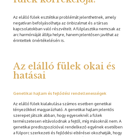
Az elálló fülek esztétikai problémát jelenthetnek, amely
negatívan befolyásolhatja az önbizalmat és a társas
kapcsolatokban való részvételt. A fülplasztika nemcsak az
arc harmóniáját állítja helyre, hanem jelentősen javíthat az
érintettek önértékelésén is.
Az elálló fülek okai és
hatásai
Genetikai hajlam és fejlődési rendellenességek
Az elálló fülek kialakulása számos esetben genetikai
tényezőkkel magyarázható. A genetikai hajlam jelentős
szerepet játszik abban, hogy egyeseknél a fülek
természetesen eltávolodnak a fejtől, míg másoknál nem. A
genetikai prediszpozícióval rendelkező egyének esetében
a fülporc szerkezeti és fejlődési eltérései okozhatják, hogy