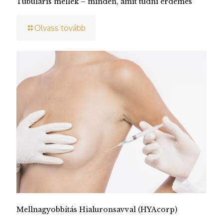
Tubuláris mellek – minden, amit tudni érdemes
Olvass tovább
Mellnagyobbítás Hialuronsavval (HYAcorp)