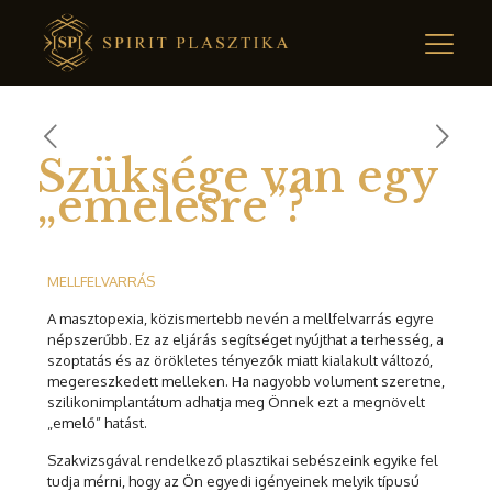
Szüksége van egy
„emelésre”?
MELLFELVARRÁS
A masztopexia, közismertebb nevén a mellfelvarrás egyre
népszerűbb. Ez az eljárás segítséget nyújthat a terhesség, a
szoptatás és az örökletes tényezők miatt kialakult változó,
megereszkedett melleken. Ha nagyobb volument szeretne,
szilikonimplantátum adhatja meg Önnek ezt a megnövelt
„emelő” hatást.
Szakvizsgával rendelkező plasztikai sebészeink egyike fel
tudja mérni, hogy az Ön egyedi igényeinek melyik típusú