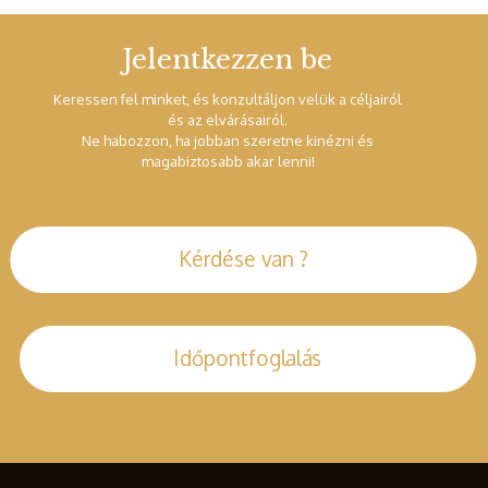
Jelentkezzen be
Keressen fel minket, és konzultáljon velük a céljairól
és az elvárásairól.
Ne habozzon, ha jobban szeretne kinézni és
magabiztosabb akar lenni!
Kérdése van ?
Időpontfoglalás