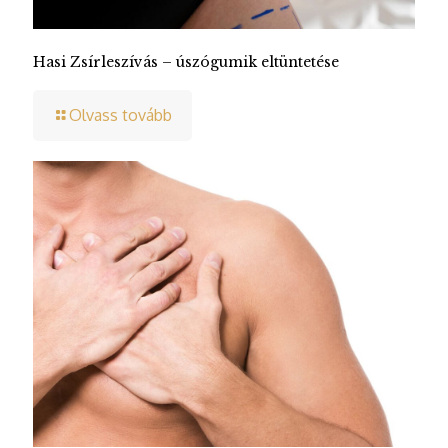
Hasi Zsírleszívás – úszógumik eltüntetése
Olvass tovább