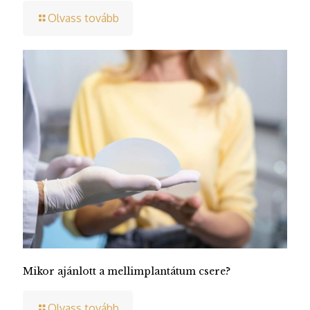
Olvass tovább
Mikor ajánlott a mellimplantátum csere?
Olvass tovább