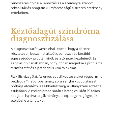
rendszeres orvosi ellenőrzés és a személyre szabott
rehabilitációs program kulcsfontosságú a sikeres eredmény
érdekében.
Kéztőalagút szindróma
diagnosztizálása
A diagnosztikai folyamat első lépése, hogy a páciens
részletesen beszámol aktuális panaszairól, korábbi
egészségügyi problémáiról, és a tünetek kezdetéről. Ez
segít az orvosnak abban, hogy jobban megértse a probléma
természetét és a potenciális kiváltó okokat.
Fizikális vizsgálat: Az orvos specifikus teszteket végez, mint
például a Tinel-próba, amely során enyhe kopogtatással
próbálja előidézni a zsibbadást vagy a villanyszerű érzést a
csuklóban. A Phalen-próba során a beteg csuklóit 90 fokos
szögben hajlítva tartják néhány percig, hogy megfigyeljék,
előidézi-e a tüneteket.