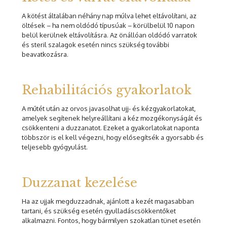
A kötést általában néhány nap múlva lehet eltávolítani, az
öltések – ha nem oldódó típusúak – körülbelül 10 napon
belül kerülnek eltávolításra. Az önállóan oldódó varratok
és steril szalagok esetén nincs szükség további
beavatkozásra.
Rehabilitációs gyakorlatok
A műtét után az orvos javasolhat ujj- és kézgyakorlatokat,
amelyek segítenek helyreállítani a kéz mozgékonyságát és
csökkenteni a duzzanatot. Ezeket a gyakorlatokat naponta
többször is el kell végezni, hogy elősegítsék a gyorsabb és
teljesebb gyógyulást.
Duzzanat kezelése
Ha az ujjak megduzzadnak, ajánlott a kezét magasabban
tartani, és szükség esetén gyulladáscsökkentőket
alkalmazni. Fontos, hogy bármilyen szokatlan tünet esetén