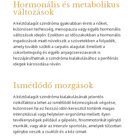
Hormonális és metabolikus
változások
A kéztőalagút szindróma gyakrabban érinti a nőket,
különösen terhesség, menopauza vagy egyéb hormonális
változások idején. Ezekben az időszakokban a hormonális
ingadozások miatt növekszik a szövetekben a folyadék,
amely tovább szűkíti a carpalis alagutat. Emellett a
cukorbetegség és egyéb anyagcserezavarok is
hozzájárulhatnak a szindróma kialakulásához a perifériás
idegek károsodása révén.
Ismétlődő mozgások
A kéztőalagút szindróma kialakulásának jelentős
rizikófaktora lehet az ismétlődő kézmozgások végzése,
különösen ha ez hosszú időn keresztül történik magas
intenzitással vagy helytelen ergonómia mellett. Ilyen
tevékenységek például a gépelés, finommotorikát igénylő
munkák, vagy akár az intenzív sportolás, amelyek túlzottan
igénybe veszik a csuklót és a kéz izmait.