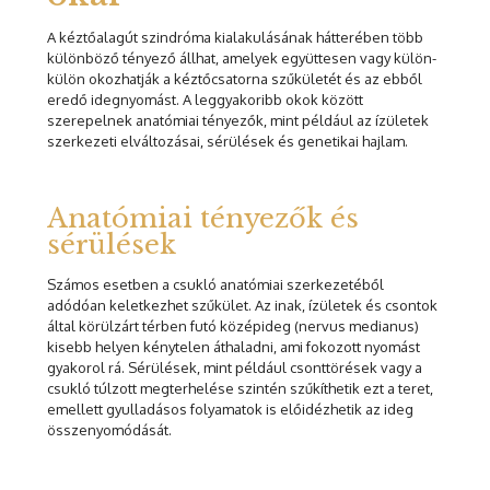
A kéztőalagút szindróma kialakulásának hátterében több
különböző tényező állhat, amelyek együttesen vagy külön-
külön okozhatják a kéztőcsatorna szűkületét és az ebből
eredő idegnyomást. A leggyakoribb okok között
szerepelnek anatómiai tényezők, mint például az ízületek
szerkezeti elváltozásai, sérülések és genetikai hajlam.
Anatómiai tényezők és
sérülések
Számos esetben a csukló anatómiai szerkezetéből
adódóan keletkezhet szűkület. Az inak, ízületek és csontok
által körülzárt térben futó középideg (nervus medianus)
kisebb helyen kénytelen áthaladni, ami fokozott nyomást
gyakorol rá. Sérülések, mint például csonttörések vagy a
csukló túlzott megterhelése szintén szűkíthetik ezt a teret,
emellett gyulladásos folyamatok is előidézhetik az ideg
összenyomódását.