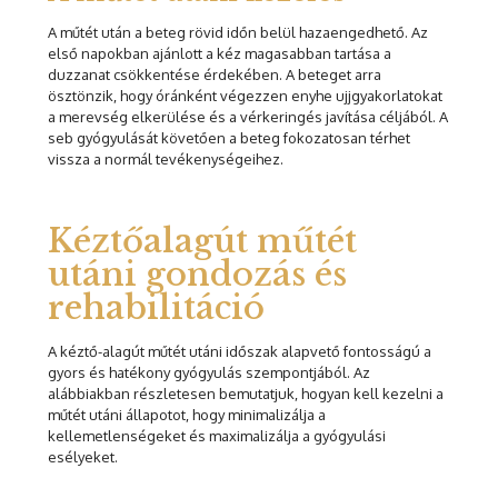
A műtét után a beteg rövid időn belül hazaengedhető. Az
első napokban ajánlott a kéz magasabban tartása a
duzzanat csökkentése érdekében. A beteget arra
ösztönzik, hogy óránként végezzen enyhe ujjgyakorlatokat
a merevség elkerülése és a vérkeringés javítása céljából. A
seb gyógyulását követően a beteg fokozatosan térhet
vissza a normál tevékenységeihez.
Kéztőalagút műtét
utáni gondozás és
rehabilitáció
A kéztő-alagút műtét utáni időszak alapvető fontosságú a
gyors és hatékony gyógyulás szempontjából. Az
alábbiakban részletesen bemutatjuk, hogyan kell kezelni a
műtét utáni állapotot, hogy minimalizálja a
kellemetlenségeket és maximalizálja a gyógyulási
esélyeket.