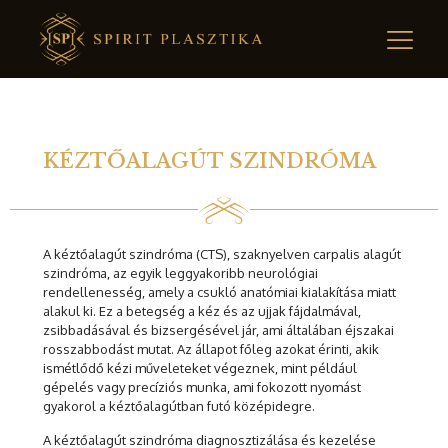
KÉZTŐALAGÚT SZINDRÓMA
A kéztőalagút szindróma (CTS), szaknyelven carpalis alagút
szindróma, az egyik leggyakoribb neurológiai
rendellenesség, amely a csukló anatómiai kialakítása miatt
alakul ki. Ez a betegség a kéz és az ujjak fájdalmával,
zsibbadásával és bizsergésével jár, ami általában éjszakai
rosszabbodást mutat. Az állapot főleg azokat érinti, akik
ismétlődő kézi műveleteket végeznek, mint például
gépelés vagy precíziós munka, ami fokozott nyomást
gyakorol a kéztőalagútban futó középidegre.
A kéztőalagút szindróma diagnosztizálása és kezelése