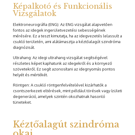
Képalkotó és Funkcionális
Vizsgálatok
Elektroneurográfia (ENG): Az ENG vizsgálat alapvetően
fontos az idegek ingerületvezetési sebességének
mérésére. Ez a teszt kimutatja, ha az idegvezetés lelassult a
csukló területén, ami alátámasztja a kéztőalagút szindróma
diagnózisát.
Ultrahang: Az idegi ultrahang vizsgálat segítségével
részletes képet kaphatunk az idegekről és a környező
szövetekről. Ez segít azonosítani az idegnyomás pontos
helyét és mértékét.
Röntgen: A csukló röntgenfelvételével kizárhatók a
csontszerkezeti eltérések, mint például törések vagy ízületi
degeneráció, amelyek szintén okozhatnak hasonló
tüneteket.
Kéztőalagút szindróma
okai