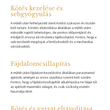
Kötés kezelése és
sebgyógyulás
A műtét után felhelyezett steril kötést szárazon és tisztán
kell tartani. A kötés eltávolítása általában a műtét utáni
második naptól lehetséges, de pontos időpontjáról és
módjáról orvosa ad részletes tájékoztatást. Fontos, hogy a
seb területét megóvjuk a fertőzésektől és a mechanikai
sérülésektől.
Fájdalomcsillapítás
A műtét utáni fájdalom kezelésére általában paracetamol
ajánlott, amelyet az orvos utasítása szerint kell szedni.
Fontos, hogy a fájdalomcsillapítók alkalmazása ne lépje túl
az ajánlott maximális adagot, és csak szükség esetén
használja őket.
Kötés és varrat eltávolítása