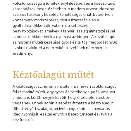
kulcsfontosságú a tünetek enyhítésében és a hosszú távú
károsodások megelőzésében. A modern orvostudomány
számos hatékony kezelési lehetőséget kínál, beleértve a
konzervatív módszereket, mint a fizioterápia és a
gyulladáscsökkentők, valamint a sebészeti
beavatkozásokat, amelyek a tenyéri szalag átmetszésével
azonnal csökkenthetik a nyomást az idegen. A kéztőalagút-
szindróma műtéti kezelése gyors és tartós megoldást nyújt
azoknak, akiknél a nem műtéti kezelések nem hoznak
eredményt.
Kéztőalagút műtét
A kéztőalagút szindróma műtéte, más néven csukló-alagút
felszabadító műtét, egy gyors és hatékony eljárás, amelyet
ambuláns körülmények között, helyi érzéstelenítésben
végeznek. Ennek során a sebész átmetszi a kéztő alagút
fölötti tenyéri szalagot, amivel megszünteti a medianus
ideg nyomását, ezáltal enyhíti a beteg tüneteit és javítja a
kéz funkcióit.