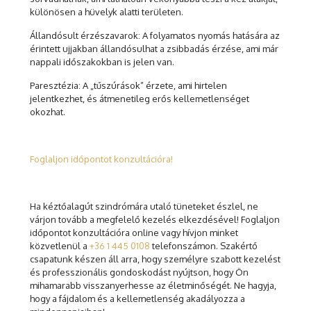
különösen a hüvelyk alatti területen.
Állandósult érzészavarok: A folyamatos nyomás hatására az
érintett ujjakban állandósulhat a zsibbadás érzése, ami már
nappali időszakokban is jelen van.
Paresztézia: A „tűszúrások” érzete, ami hirtelen
jelentkezhet, és átmenetileg erős kellemetlenséget
okozhat.
Foglaljon időpontot konzultációra!
Ha kéztőalagút szindrómára utaló tüneteket észlel, ne
várjon tovább a megfelelő kezelés elkezdésével! Foglaljon
időpontot konzultációra online vagy hívjon minket
közvetlenül a
+36 1 445 0108
telefonszámon. Szakértő
csapatunk készen áll arra, hogy személyre szabott kezelést
és professzionális gondoskodást nyújtson, hogy Ön
mihamarabb visszanyerhesse az életminőségét. Ne hagyja,
hogy a fájdalom és a kellemetlenség akadályozza a