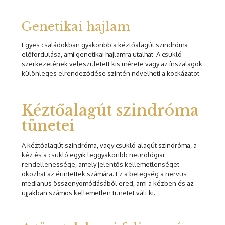
Genetikai hajlam
Egyes családokban gyakoribb a kéztőalagút szindróma
előfordulása, ami genetikai hajlamra utalhat. A csukló
szerkezetének veleszületett kis mérete vagy az ínszalagok
különleges elrendeződése szintén növelheti a kockázatot.
Kéztőalagút szindróma
tünetei
A kéztőalagút szindróma, vagy csukló-alagút szindróma, a
kéz és a csukló egyik leggyakoribb neurológiai
rendellenessége, amely jelentős kellemetlenséget
okozhat az érintettek számára. Ez a betegség a nervus
medianus összenyomódásából ered, ami a kézben és az
ujjakban számos kellemetlen tünetet vált ki.