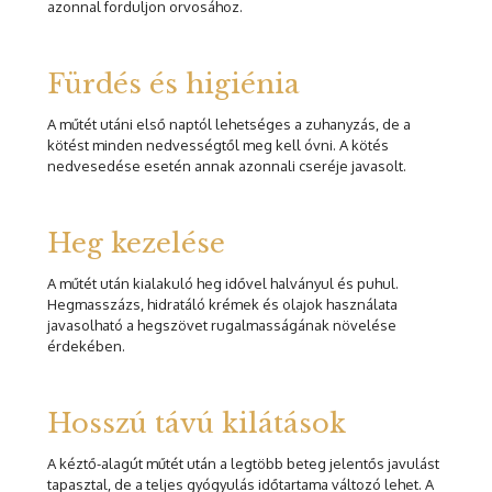
azonnal forduljon orvosához.
Fürdés és higiénia
A műtét utáni első naptól lehetséges a zuhanyzás, de a
kötést minden nedvességtől meg kell óvni. A kötés
nedvesedése esetén annak azonnali cseréje javasolt.
Heg kezelése
A műtét után kialakuló heg idővel halványul és puhul.
Hegmasszázs, hidratáló krémek és olajok használata
javasolható a hegszövet rugalmasságának növelése
érdekében.
Hosszú távú kilátások
A kéztő-alagút műtét után a legtöbb beteg jelentős javulást
tapasztal, de a teljes gyógyulás időtartama változó lehet. A