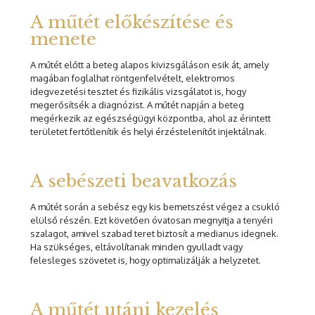
A műtét előkészítése és
menete
A műtét előtt a beteg alapos kivizsgáláson esik át, amely
magában foglalhat röntgenfelvételt, elektromos
idegvezetési tesztet és fizikális vizsgálatot is, hogy
megerősítsék a diagnózist. A műtét napján a beteg
megérkezik az egészségügyi központba, ahol az érintett
területet fertőtlenítik és helyi érzéstelenítőt injektálnak.
A sebészeti beavatkozás
A műtét során a sebész egy kis bemetszést végez a csukló
elülső részén. Ezt követően óvatosan megnyitja a tenyéri
szalagot, amivel szabad teret biztosít a medianus idegnek.
Ha szükséges, eltávolítanak minden gyulladt vagy
felesleges szövetet is, hogy optimalizálják a helyzetet.
A műtét utáni kezelés