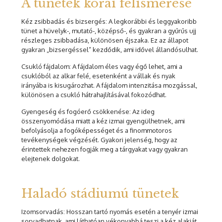
A tünetek korai felismerése
Kéz zsibbadás és bizsergés: A legkorábbi és leggyakoribb
tünet a hüvelyk-, mutató-, középső-, és gyakran a gyűrűs ujj
részleges zsibbadása, különösen éjszaka. Ez az állapot
gyakran „bizsergéssel” kezdődik, ami idővel állandósulhat.
Csukló fájdalom: A fájdalom éles vagy égő lehet, ami a
csuklóból az alkar felé, esetenként a vállak és nyak
irányába is kisugározhat. A fájdalom intenzitása mozgással,
különösen a csukló hátrahajlításával fokozódhat.
Gyengeség és fogóerő csökkenése: Az ideg
összenyomódása miatt a kéz izmai gyengülhetnek, ami
befolyásolja a fogóképességet és a finommotoros
tevékenységek végzését. Gyakori jelenség, hogy az
érintettek nehezen fogják meg a tárgyakat vagy gyakran
elejtenek dolgokat.
Haladó stádiumú tünetek
Izomsorvadás: Hosszan tartó nyomás esetén a tenyér izmai
sorvadhatnak, ami láthatóan vékonyabbá teszi a kéz alakját,