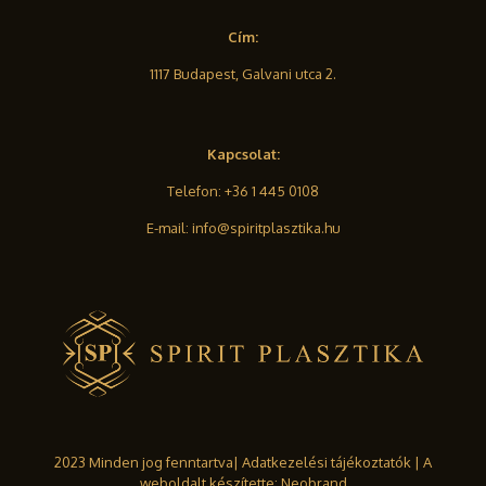
Cím:
1117 Budapest, Galvani utca 2.
Kapcsolat:
Telefon:
+36 1 445 0108
E-mail:
info@spiritplasztika.hu
2023 Minden jog fenntartva|
Adatkezelési tájékoztatók
| A
weboldalt készítette:
Neobrand