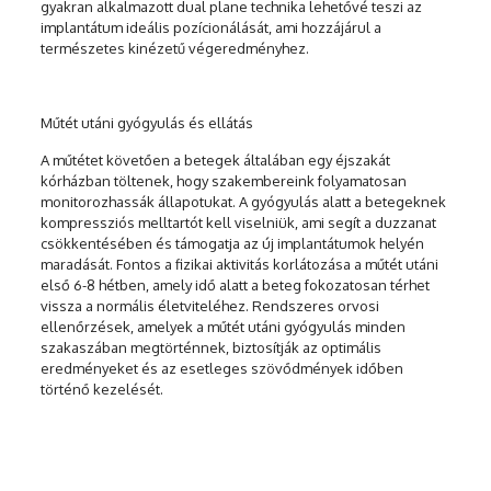
gyakran alkalmazott dual plane technika lehetővé teszi az
implantátum ideális pozícionálását, ami hozzájárul a
természetes kinézetű végeredményhez.
Műtét utáni gyógyulás és ellátás
A műtétet követően a betegek általában egy éjszakát
kórházban töltenek, hogy szakembereink folyamatosan
monitorozhassák állapotukat. A gyógyulás alatt a betegeknek
kompressziós melltartót kell viselniük, ami segít a duzzanat
csökkentésében és támogatja az új implantátumok helyén
maradását. Fontos a fizikai aktivitás korlátozása a műtét utáni
első 6-8 hétben, amely idő alatt a beteg fokozatosan térhet
vissza a normális életviteléhez. Rendszeres orvosi
ellenőrzések, amelyek a műtét utáni gyógyulás minden
szakaszában megtörténnek, biztosítják az optimális
eredményeket és az esetleges szövődmények időben
történő kezelését.
Mellimplantátum Csere Ára