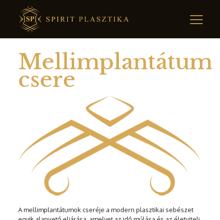
Mellimplantátum
csere
A mellimplantátumok cseréje a modern plasztikai sebészet
egyik alapvető eljárása, amelyet az idő múlása és az életviteli