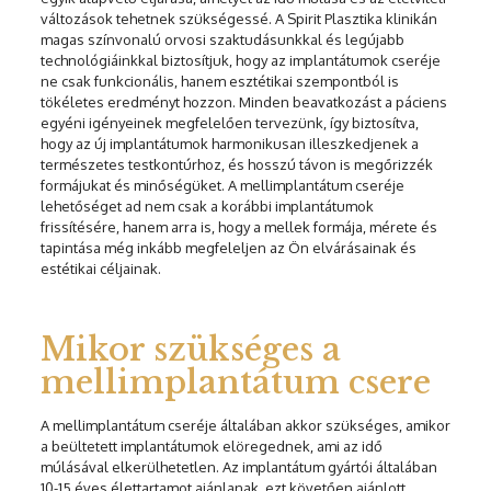
változások tehetnek szükségessé. A Spirit Plasztika klinikán
magas színvonalú orvosi szaktudásunkkal és legújabb
technológiáinkkal biztosítjuk, hogy az implantátumok cseréje
ne csak funkcionális, hanem esztétikai szempontból is
tökéletes eredményt hozzon. Minden beavatkozást a páciens
egyéni igényeinek megfelelően tervezünk, így biztosítva,
hogy az új implantátumok harmonikusan illeszkedjenek a
természetes testkontúrhoz, és hosszú távon is megőrizzék
formájukat és minőségüket. A mellimplantátum cseréje
lehetőséget ad nem csak a korábbi implantátumok
frissítésére, hanem arra is, hogy a mellek formája, mérete és
tapintása még inkább megfeleljen az Ön elvárásainak és
estétikai céljainak.
Mikor szükséges a
mellimplantátum csere
A mellimplantátum cseréje általában akkor szükséges, amikor
a beültetett implantátumok elöregednek, ami az idő
múlásával elkerülhetetlen. Az implantátum gyártói általában
10-15 éves élettartamot ajánlanak, ezt követően ajánlott