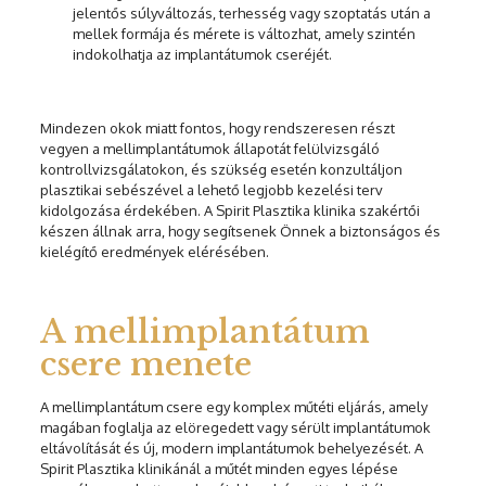
jelentős súlyváltozás, terhesség vagy szoptatás után a
mellek formája és mérete is változhat, amely szintén
indokolhatja az implantátumok cseréjét.
Mindezen okok miatt fontos, hogy rendszeresen részt
vegyen a mellimplantátumok állapotát felülvizsgáló
kontrollvizsgálatokon, és szükség esetén konzultáljon
plasztikai sebészével a lehető legjobb kezelési terv
kidolgozása érdekében. A Spirit Plasztika klinika szakértői
készen állnak arra, hogy segítsenek Önnek a biztonságos és
kielégítő eredmények elérésében.
A mellimplantátum
csere menete
A mellimplantátum csere egy komplex műtéti eljárás, amely
magában foglalja az elöregedett vagy sérült implantátumok
eltávolítását és új, modern implantátumok behelyezését. A
Spirit Plasztika klinikánál a műtét minden egyes lépése