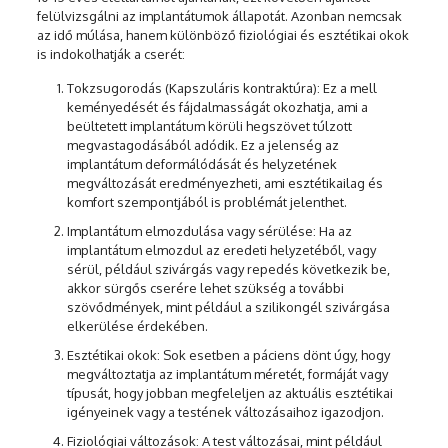
felülvizsgálni az implantátumok állapotát. Azonban nemcsak
az idő múlása, hanem különböző fiziológiai és esztétikai okok
is indokolhatják a cserét:
Tokzsugorodás (Kapszuláris kontraktúra): Ez a mell
keményedését és fájdalmasságát okozhatja, ami a
beültetett implantátum körüli hegszövet túlzott
megvastagodásából adódik. Ez a jelenség az
implantátum deformálódását és helyzetének
megváltozását eredményezheti, ami esztétikailag és
komfort szempontjából is problémát jelenthet.
Implantátum elmozdulása vagy sérülése: Ha az
implantátum elmozdul az eredeti helyzetéből, vagy
sérül, például szivárgás vagy repedés következik be,
akkor sürgős cserére lehet szükség a további
szövődmények, mint például a szilikongél szivárgása
elkerülése érdekében.
Esztétikai okok: Sok esetben a páciens dönt úgy, hogy
megváltoztatja az implantátum méretét, formáját vagy
típusát, hogy jobban megfeleljen az aktuális esztétikai
igényeinek vagy a testének változásaihoz igazodjon.
Fiziológiai változások: A test változásai, mint például