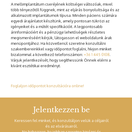
A mellimplantátum cseréjének költségei változóak, mivel
több tényezőtől függnek, mint az eljárás bonyolultsága és az
alkalmazott implantátumok típusa. Minden páciens számára
egyedi árajánlatot készítünk, amely pontosan tükrözi az
igényeiket és a műtét specifikációit. A legpontosabb
árinformációért és a pénzügyi lehetőségek részletes
megismeréséért kérjük, látogasson el weboldalunk árak
menüpontjához. Ha közvetlenül szeretne konzultálni
szakembereinkkel vagy időpontot foglalni, hívjon minket
bizalommal a következő telefonszámon:
+36 1 445 0108
.
Várjuk jelentkezését, hogy segíthessünk Önnek elérni a
kívánt esztétikai eredményt.
Foglaljon időpontot konzultációra online!
Jelentkezzen be
Keressen fel minket, és konzultáljon velük a céljairól
és az elvárásairól.
Ne habozzon, ha jobban szeretne kinézni és