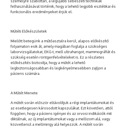
személyre szabottan, a legújabb sebészeti technikák
felhasználásával történik, hogy a lehető legjobb esztétikai és
funkcionális eredményeket érjük el.
Műtéti Előkészületek
Mielőtt betegünk a műtőasztalra kerül, alapos előkészítő
folyamaton esik át, amely magában foglalja a szükséges
laborvizsgálatokat, EKG-t, mell ultrahangot, mammográfiát és
szükség esetén röntgenfelvételeket is. Ez a részletes
előkészítés biztosítja, hogy a műtét a lehető
legbiztonságosabban és legkényelmesebben zajljon a
páciens számára.
A Műtét Menete
A műtét során először eltávolítjuk a régi implantátumokat és
az esetlegesen károsodott kapszulákat. Ezt követően, attól
függően, hogy a páciens igényei és az orvosi indikációk mit
diktálnak, az új implantátumokat vagy a mellizom alá, vagy
közvetlenül a mellmirigy alá helyezzük. A műtét során