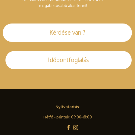
magabiztosabb akar lenni!
Kérdése van ?
Időpontfoglalás
Nyitvatartás
:
Hétfő - péntek: 09:00-18:00