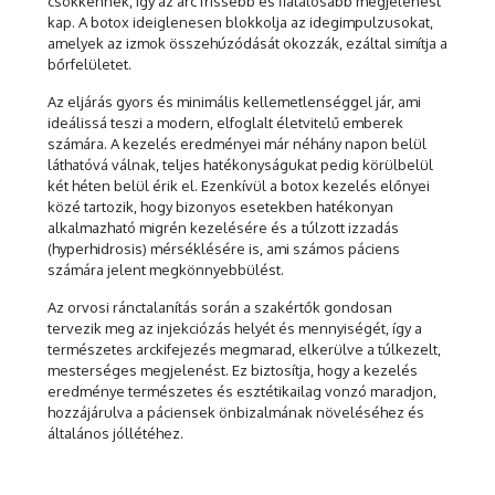
csökkennek, így az arc frissebb és fiatalosabb megjelenést
kap. A botox ideiglenesen blokkolja az idegimpulzusokat,
amelyek az izmok összehúzódását okozzák, ezáltal simítja a
bőrfelületet.
Az eljárás gyors és minimális kellemetlenséggel jár, ami
ideálissá teszi a modern, elfoglalt életvitelű emberek
számára. A kezelés eredményei már néhány napon belül
láthatóvá válnak, teljes hatékonyságukat pedig körülbelül
két héten belül érik el. Ezenkívül a botox kezelés előnyei
közé tartozik, hogy bizonyos esetekben hatékonyan
alkalmazható migrén kezelésére és a túlzott izzadás
(hyperhidrosis) mérséklésére is, ami számos páciens
számára jelent megkönnyebbülést.
Az orvosi ránctalanítás során a szakértők gondosan
tervezik meg az injekciózás helyét és mennyiségét, így a
természetes arckifejezés megmarad, elkerülve a túlkezelt,
mesterséges megjelenést. Ez biztosítja, hogy a kezelés
eredménye természetes és esztétikailag vonzó maradjon,
hozzájárulva a páciensek önbizalmának növeléséhez és
általános jóllétéhez.