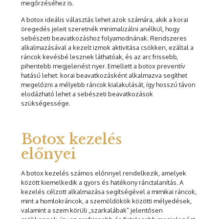
megőrzéséhez is.
A botox ideális választás lehet azok számára, akik a korai
öregedés jeleit szeretnék minimalizálni anélkül, hogy
sebészeti beavatkozáshoz folyamodnának. Rendszeres
alkalmazásával a kezelt izmok aktivitása csökken, ezáltal a
ráncok kevésbé lesznek láthatóak, és az arc frissebb,
pihentebb megjelenést nyer. Emellett a botox preventív
hatású lehet: korai beavatkozásként alkalmazva segíthet
megelőzni a mélyebb ráncok kialakulását, így hosszú távon
elodázható lehet a sebészeti beavatkozások
szükségessége.
Botox kezelés
előnyei
A botox kezelés számos előnnyel rendelkezik, amelyek
között kiemelkedik a gyors és hatékony ránctalanítás. A
kezelés célzott alkalmazása segítségével a mimikai ráncok,
mint a homlokráncok, a szemöldökök közötti mélyedések,
valamint a szem körüli „szarkalábak” jelentősen