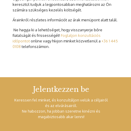
keresztül tudjuk a legpontosabban meghatározni az Ön
számára szükséges kezelés költségét.
Árainkról részletes információt az árak menüpont alatt talál.
Ne hagyja ki a lehetőséget, hogy visszanyerje bőre
fiatalságát és frissességét!
Foglaljon konzultációs
időpontot
online vagy hívjon minket közvetlenül a
+36 1 445
0108
telefonszámon.
Jelentkezzen be
Keressen fel minket, és konzultáljon velük a céljairól
és az elvárásairól.
Ne habozzon, ha jobban szeretne kinézni és
magabiztosabb akar lenni!