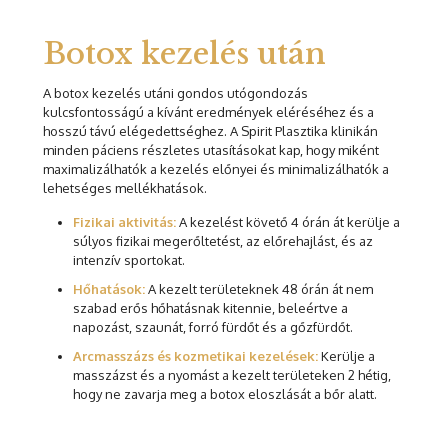
Botox kezelés után
A botox kezelés utáni gondos utógondozás
kulcsfontosságú a kívánt eredmények eléréséhez és a
hosszú távú elégedettséghez. A Spirit Plasztika klinikán
minden páciens részletes utasításokat kap, hogy miként
maximalizálhatók a kezelés előnyei és minimalizálhatók a
lehetséges mellékhatások.
Fizikai aktivitás:
A kezelést követő 4 órán át kerülje a
súlyos fizikai megerőltetést, az előrehajlást, és az
intenzív sportokat.
Hőhatások:
A kezelt területeknek 48 órán át nem
szabad erős hőhatásnak kitennie, beleértve a
napozást, szaunát, forró fürdőt és a gőzfürdőt.
Arcmasszázs és kozmetikai kezelések:
Kerülje a
masszázst és a nyomást a kezelt területeken 2 hétig,
hogy ne zavarja meg a botox eloszlását a bőr alatt.