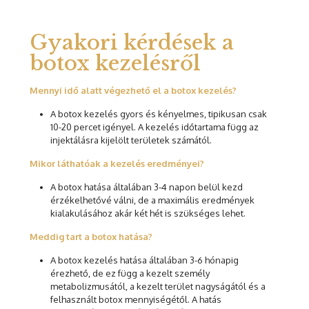
Gyakori kérdések a
botox kezelésről
Mennyi idő alatt végezhető el a botox kezelés?
A botox kezelés gyors és kényelmes, tipikusan csak
10-20 percet igényel. A kezelés időtartama függ az
injektálásra kijelölt területek számától.
Mikor láthatóak a kezelés eredményei?
A botox hatása általában 3-4 napon belül kezd
érzékelhetővé válni, de a maximális eredmények
kialakulásához akár két hét is szükséges lehet.
Meddig tart a botox hatása?
A botox kezelés hatása általában 3-6 hónapig
érezhető, de ez függ a kezelt személy
metabolizmusától, a kezelt terület nagyságától és a
felhasznált botox mennyiségétől. A hatás