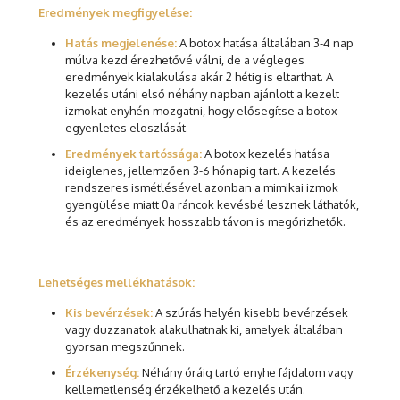
Eredmények megfigyelése:
Hatás megjelenése:
A botox hatása általában 3-4 nap
múlva kezd érezhetővé válni, de a végleges
eredmények kialakulása akár 2 hétig is eltarthat. A
kezelés utáni első néhány napban ajánlott a kezelt
izmokat enyhén mozgatni, hogy elősegítse a botox
egyenletes eloszlását.
Eredmények tartóssága:
A botox kezelés hatása
ideiglenes, jellemzően 3-6 hónapig tart. A kezelés
rendszeres ismétlésével azonban a mimikai izmok
gyengülése miatt 0a ráncok kevésbé lesznek láthatók,
és az eredmények hosszabb távon is megőrizhetők.
Lehetséges mellékhatások:
Kis bevérzések:
A szúrás helyén kisebb bevérzések
vagy duzzanatok alakulhatnak ki, amelyek általában
gyorsan megszűnnek.
Érzékenység:
Néhány óráig tartó enyhe fájdalom vagy
kellemetlenség érzékelhető a kezelés után.