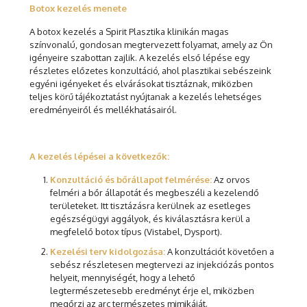
Botox kezelés menete
A botox kezelés a Spirit Plasztika klinikán magas
színvonalú, gondosan megtervezett folyamat, amely az Ön
igényeire szabottan zajlik. A kezelés első lépése egy
részletes előzetes konzultáció, ahol plasztikai sebészeink
egyéni igényeket és elvárásokat tisztáznak, miközben
teljes körű tájékoztatást nyújtanak a kezelés lehetséges
eredményeiről és mellékhatásairól.
A kezelés lépései a következők:
Konzultáció és bőrállapot felmérése:
Az orvos
felméri a bőr állapotát és megbeszéli a kezelendő
területeket. Itt tisztázásra kerülnek az esetleges
egészségügyi aggályok, és kiválasztásra kerül a
megfelelő botox típus (Vistabel, Dysport).
Kezelési terv kidolgozása:
A konzultációt követően a
sebész részletesen megtervezi az injekciózás pontos
helyeit, mennyiségét, hogy a lehető
legtermészetesebb eredményt érje el, miközben
megőrzi az arc természetes mimikáját.