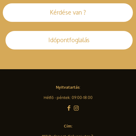
Kérdése van ?
Időpontfoglalás
Nyitvatartás
:
Hétfő - péntek: 09:00-18:00
Cím: