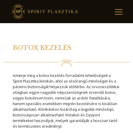
BOTOX KEZELÉS
Ismerje meg a botox kezelés forradalmi lehetőségeit a
Spirit Plasztika klinikán, ahol az elsőrangú minőséget és a
páciens biztonságát helyezzük előtérbe. Az orvosesztétikai
világban egyre nagyobb népszerűségnek örvendő botox,
vagyis botulinum toxin, nemcsak az arcbőr fiatalítására,
hanem speciális esetekben migrén kezelésére is kiválóan
alkalmazható. Klinikánkon kizárólag a legjobb minőségű,
biztonságosan alkalmazható Vistabel és Dysport
termékeket használjuk, melyek garantálják a hosszan tartó
és természetes eredményt.