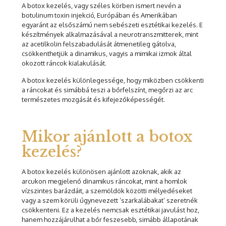
A botox kezelés, vagy széles körben ismert nevén a
botulinum toxin injekció, Európában és Amerikában
egyaránt az elsőszámú nem sebészeti esztétikai kezelés. E
készítmények alkalmazásával a neurotranszmitterek, mint
az acetilkolin felszabadulását átmenetileg gátolva,
csökkenthetjük a dinamikus, vagyis a mimikai izmok által
okozott ráncok kialakulását.
A botox kezelés különlegessége, hogy miközben csökkenti
a ráncokat és simábbá teszi a bőrfelszínt, megőrzi az arc
természetes mozgását és kifejezőképességét.
Mikor ajánlott a botox
kezelés?
A botox kezelés különösen ajánlott azoknak, akik az
arcukon megjelenő dinamikus ráncokat, mint a homlok
vízszintes barázdáit, a szemöldök közötti mélyedéseket
vagy a szem körüli úgynevezett ‘szarkalábakat’ szeretnék
csökkenteni. Ez a kezelés nemcsak esztétikai javulást hoz,
hanem hozzájárulhat a bőr feszesebb, simább állapotának