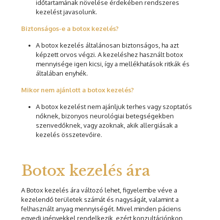
időtartamának növelése érdekében rendszeres
kezelést javasolunk.
Biztonságos-e a botox kezelés?
A botox kezelés általánosan biztonságos, ha azt
képzett orvos végzi. A kezeléshez használt botox
mennyisége igen kicsi, így a mellékhatások ritkák és
általában enyhék.
Mikor nem ajánlott a botox kezelés?
A botox kezelést nem ajánljuk terhes vagy szoptatós
nőknek, bizonyos neurológiai betegségekben
szenvedőknek, vagy azoknak, akik allergiásak a
kezelés összetevőire.
Botox kezelés ára
A Botox kezelés ára változó lehet, figyelembe véve a
kezelendő területek számát és nagyságát, valamint a
felhasznált anyag mennyiségét. Mivel minden páciens
egyedi igényekkel rendelkezik, ezért konzultációnkon