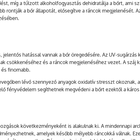
ést, míg a túlzott alkoholfogyasztás dehidratálja a bőrt, ami s
vább rontják a bőr állapotát, elősegítve a ráncok megjelenését
rzésében.
 jelentős hatással vannak a bőr öregedésére. Az UV-sugárzás 
ak csökkenéséhez és a ráncok megjelenéséhez vezet. A száj kör
b és finomabb.
levegőben lévő szennyező anyagok oxidatív stresszt okoznak, a
elő fényvédelem segíthetnek megvédeni a bőrt ezektől a káros
mozgások következményeként is alakulnak ki. A mindennapi arc
eredményezhetnek, amelyek később mélyebb ráncokká válnak. E