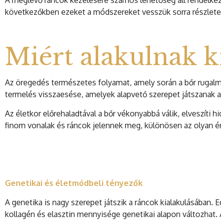
A meglévő ráncok kezelésére számos lehetőség áll rendelkez
következőkben ezeket a módszereket vesszük sorra részlet
Miért alakulnak ki
Az öregedés természetes folyamat, amely során a bőr rugalm
termelés visszaesése, amelyek alapvető szerepet játszanak a
Az életkor előrehaladtával a bőr vékonyabbá válik, elveszíti 
finom vonalak és ráncok jelennek meg, különösen az olyan ér
Genetikai és életmódbeli tényezők
A genetika is nagy szerepet játszik a ráncok kialakulásában.
kollagén és elasztin mennyisége genetikai alapon változhat. 