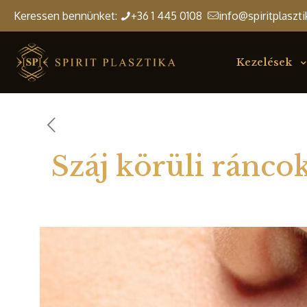
Keressen bennünket:
+36 1 445 0108
info@spiritplaszti
Kezelések
Száj körüli ránco