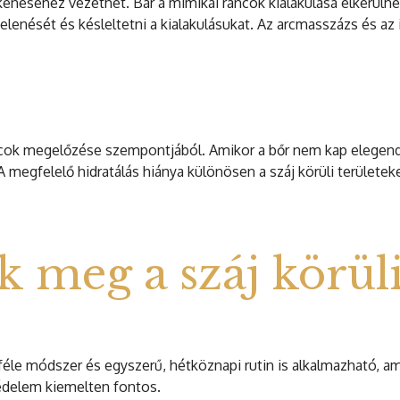
kkenéséhez vezethet. Bár a mimikai ráncok kialakulása elkerülh
elenését és késleltetni a kialakulásukat. Az arcmasszázs és a
áncok megelőzése szempontjából. Amikor a bőr nem kap elegend
A megfelelő hidratálás hiánya különösen a száj körüli területe
 meg a száj körül
bbféle módszer és egyszerű, hétköznapi rutin is alkalmazható, 
védelem kiemelten fontos.