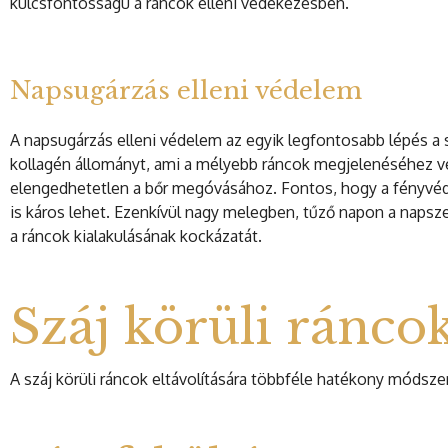
kulcsfontosságú a ráncok elleni védekezésben.
Napsugárzás elleni védelem
A napsugárzás elleni védelem az egyik legfontosabb lépés a s
kollagén állományt, ami a mélyebb ráncok megjelenéséhez ve
elengedhetetlen a bőr megóvásához. Fontos, hogy a fényvé
is káros lehet. Ezenkívül nagy melegben, tűző napon a napsz
a ráncok kialakulásának kockázatát.
Száj körüli ráncok
A száj körüli ráncok eltávolítására többféle hatékony módszer