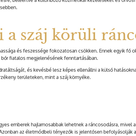
ésre, beleértve a különböző kozmetikai kezeléseket és orvosi
esebben.
 a száj körüli rán
assága és feszessége fokozatosan csökken. Ennek egyik fő oka
 bőr fiatalos megjelenésének fenntartásában.
hidratáltságát, és kevésbé lesz képes ellenállni a külső hatáso
zékeny területeken, mint a száj környéke.
 Egyes emberek hajlamosabbak lehetnek a ráncosodásra, mivel a
Azonban az életmódbeli tényezők is jelentősen befolyásolják a