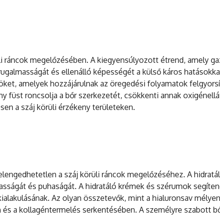
üli ráncok megelőzésében. A kiegyensúlyozott étrend, amely g
 rugalmasságát és ellenálló képességét a külső káros hatásokk
köket, amelyek hozzájárulnak az öregedési folyamatok felgyors
y füst roncsolja a bőr szerkezetét, csökkenti annak oxigénellá
en a száj körüli érzékeny területeken.
s elengedhetetlen a száj körüli ráncok megelőzéséhez. A hidratá
asságát és puhaságát. A hidratáló krémek és szérumok segíten
kialakulásának. Az olyan összetevők, mint a hialuronsav mélyen h
n és a kollagéntermelés serkentésében. A személyre szabott bőr