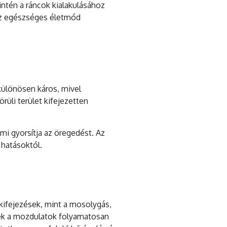
zintén a ráncok kialakulásához
. Az egészséges életmód
különösen káros, mivel
üli terület kifejezetten
mi gyorsítja az öregedést. Az
 hatásoktól.
kifejezések, mint a mosolygás,
zek a mozdulatok folyamatosan