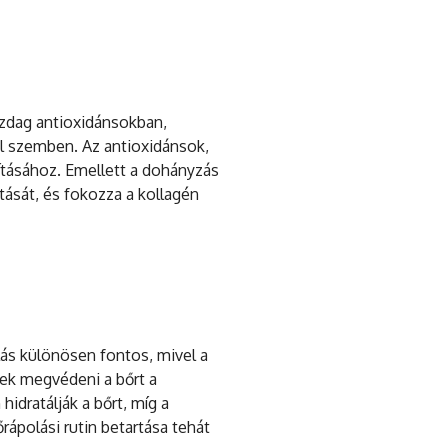
azdag antioxidánsokban,
al szemben. Az antioxidánsok,
ításához. Emellett a dohányzás
tását, és fokozza a kollagén
lás különösen fontos, mivel a
ek megvédeni a bőrt a
idratálják a bőrt, míg a
ápolási rutin betartása tehát