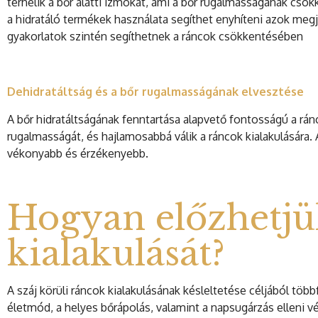
terhelik a bőr alatti izmokat, ami a bőr rugalmasságának csö
a hidratáló termékek használata segíthet enyhíteni azok megj
gyakorlatok szintén segíthetnek a ráncok csökkentésében
Dehidratáltság és a bőr rugalmasságának elvesztése
A bőr hidratáltságának fenntartása alapvető fontosságú a r
rugalmasságát, és hajlamosabbá válik a ráncok kialakulására. 
vékonyabb és érzékenyebb.
Hogyan előzhetjük
kialakulását?
A száj körüli ráncok kialakulásának késleltetése céljából tö
életmód, a helyes bőrápolás, valamint a napsugárzás elleni 