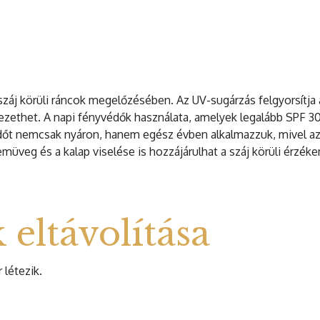
záj körüli ráncok megelőzésében. Az UV-sugárzás felgyorsítja 
zethet. A napi fényvédők használata, amelyek legalább SPF 3
dőt nemcsak nyáron, hanem egész évben alkalmazzuk, mivel a
emüveg és a kalap viselése is hozzájárulhat a száj körüli érzé
 eltávolítása
 létezik.