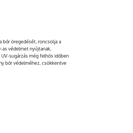
a bőr öregedését, roncsolja a
0-as védelmet nyújtanak,
z UV-sugárzás még felhős időben
keny bőr védelméhez, csökkentve