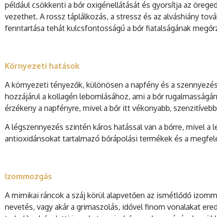
például csökkenti a bőr oxigénellátását és gyorsítja az öreged
vezethet. A rossz táplálkozás, a stressz és az alváshiány to
fenntartása tehát kulcsfontosságú a bőr fiatalságának megő
Környezeti hatások
A környezeti tényezők, különösen a napfény és a szennyezés,
hozzájárul a kollagén lebomlásához, ami a bőr rugalmasságán
érzékeny a napfényre, mivel a bőr itt vékonyabb, szenzitíveb
A légszennyezés szintén káros hatással van a bőrre, mivel a 
antioxidánsokat tartalmazó bőrápolási termékek és a megfel
Izommozgás
A mimikai ráncok a száj körül alapvetően az ismétlődő izom
nevetés, vagy akár a grimaszolás, idővel finom vonalakat 