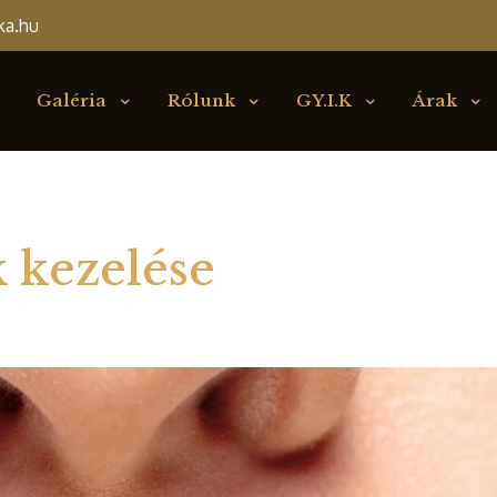
ka.hu
Galéria
Rólunk
GY.I.K
Árak
k kezelése