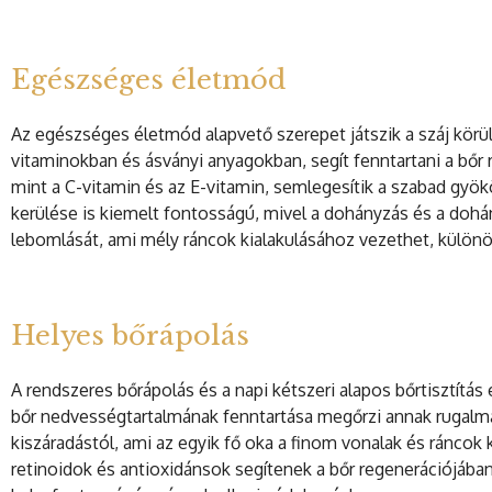
Egészséges életmód
Az egészséges életmód alapvető szerepet játszik a száj kör
vitaminokban és ásványi anyagokban, segít fenntartani a bőr
mint a C-vitamin és az E-vitamin, semlegesítik a szabad gyö
kerülése is kiemelt fontosságú, mivel a dohányzás és a dohán
lebomlását, ami mély ráncok kialakulásához vezethet, különös
Helyes bőrápolás
A rendszeres bőrápolás és a napi kétszeri alapos bőrtisztítá
bőr nedvességtartalmának fenntartása megőrzi annak rugalm
kiszáradástól, ami az egyik fő oka a finom vonalak és ráncok 
retinoidok és antioxidánsok segítenek a bőr regenerációjába