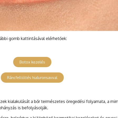
bbi gomb kattintásával elérhetőek:
Botox kezelés
Ráncfeltöltés hialuronsavval
Ezek kialakulását a bőr természetes öregedési folyamata, a mim
ohányzás is befolyásolják.