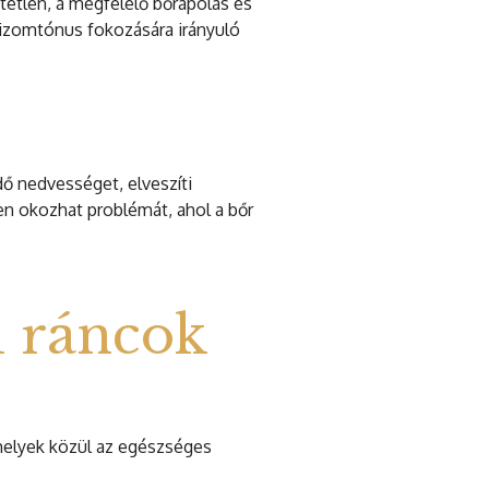
etetlen, a megfelelő bőrápolás és
z izomtónus fokozására irányuló
ő nedvességet, elveszíti
ken okozhat problémát, ahol a bőr
i ráncok
amelyek közül az egészséges