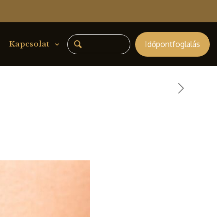
Időpontfoglalás
Kapcsolat