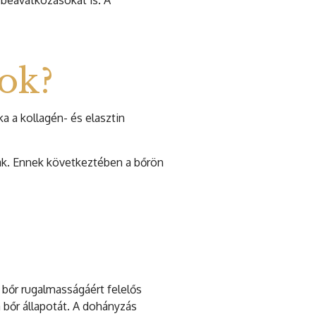
 beavatkozásokat is. A
cok?
 a kollagén- és elasztin
knak. Ennek következtében a bőrön
 bőr rugalmasságáért felelős
 bőr állapotát. A dohányzás